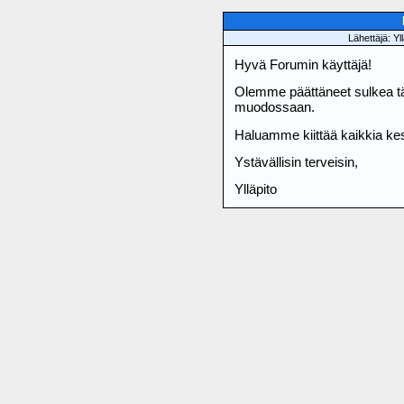
K
Lähettäjä: Yl
Hyvä Forumin käyttäjä!
Olemme päättäneet sulkea t
muodossaan.
Haluamme kiittää kaikkia kes
Ystävällisin terveisin,
Ylläpito